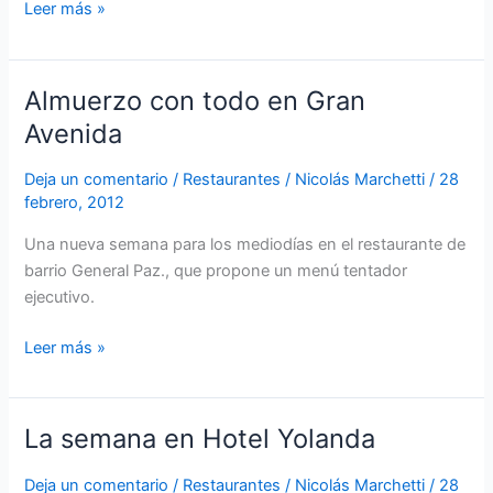
Leer más »
Almuerzo con todo en Gran
Almuerzo
con
Avenida
todo
en
Deja un comentario
/
Restaurantes
/
Nicolás Marchetti
/
28
febrero, 2012
Gran
Avenida
Una nueva semana para los mediodías en el restaurante de
barrio General Paz., que propone un menú tentador
ejecutivo.
Leer más »
La
semana
Deja un comentario
/
Restaurantes
/
Nicolás Marchetti
/
28
en