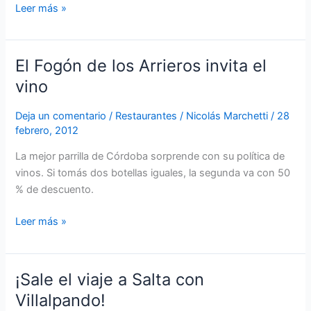
Leer más »
El Fogón de los Arrieros invita el
El
Fogón
vino
de
los
Deja un comentario
/
Restaurantes
/
Nicolás Marchetti
/
28
febrero, 2012
Arrieros
invita
La mejor parrilla de Córdoba sorprende con su política de
el
vinos. Si tomás dos botellas iguales, la segunda va con 50
vino
% de descuento.
Leer más »
¡Sale el viaje a Salta con
¡Sale
el
Villalpando!
viaje