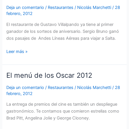
a
Deja un comentario
/
Restaurantes
/
Nicolás Marchetti
/
28
febrero, 2012
Salta
con
El restaurante de Gustavo Villalpando ya tiene al primer
Villalpando!
ganador de los sorteos de aniversario. Sergio Bruno ganó
dos pasajes de Andes Líneas Aéreas para viajar a Salta.
Leer más »
El menú de los Oscar 2012
El
menú
Deja un comentario
/
Restaurantes
/
Nicolás Marchetti
/
28
de
febrero, 2012
los
Oscar
La entrega de premios del cine es también un despliegue
2012
gastronómico. Te contamos que comieron estrellas como
Brad Pitt, Angelina Jolie y George Clooney.