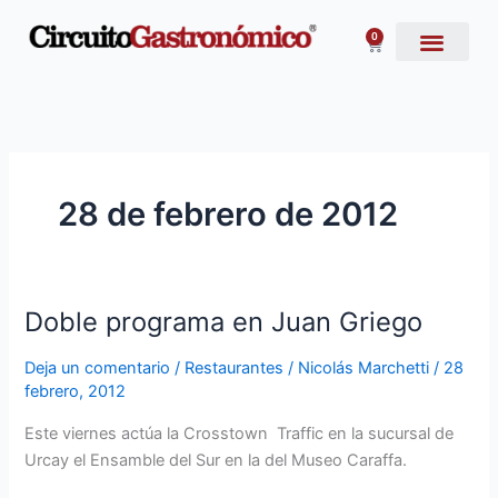
Ir
al
0
Carrito
contenido
28 de febrero de 2012
Doble programa en Juan Griego
Doble
programa
Deja un comentario
/
Restaurantes
/
Nicolás Marchetti
/
28
en
febrero, 2012
Juan
Griego
Este viernes actúa la Crosstown
Traffic en la sucursal de
Urcay el Ensamble del Sur en la del Museo Caraffa.