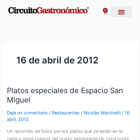
Ir
al
0
Carrito
contenido
16 de abril de 2012
Platos especiales de Espacio San
Platos
especiales
Miguel
de
Espacio
Deja un comentario
/
Restaurantes
/
Nicolás Marchetti
/
16
abril, 2012
San
Miguel
Un recorrido de fotos por los platos que ya están en la
carta y otros nuevos del nuevo restaurante de zona norte.