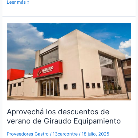
Leer más »
Aprovechá
los
descuentos
de
verano
de
Giraudo
Equipamiento
Aprovechá los descuentos de
verano de Giraudo Equipamiento
Proveedores Gastro
/
13carcontre
/
18 julio, 2025