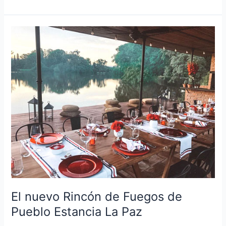
El
nuevo
Rincón
de
Fuegos
de
Pueblo
Estancia
La
Paz
El nuevo Rincón de Fuegos de
Pueblo Estancia La Paz