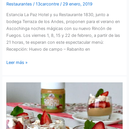
Restaurantes
/
13carcontre
/
29 enero, 2019
Estancia La Paz Hotel y su Restaurante 1830, junto a
bodega Terraza de los Andes, proponen para el verano en
Ascochinga noches mágicas con su nuevo Rincón de
Fuegos. Los viernes 1, 8, 15 y 22 de febrero, a partir de las
21 horas, te esperan con este espectacular menú:
Recepción: Huevo de campo – Rabanito en
Leer más »
Receta:
Triffle
de
frutillas
y
pasta
de