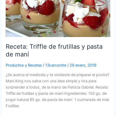
maní
Receta: Triffle de frutillas y pasta
de maní
Productos y Recetas
/
13carcontre
/
29 enero, 2019
¿Se acerca el mediodía y te olvidaste de preparar el postre?
Maní King nos salva con una idea simple y rica para
sorprender a todos, de la mano de Patricia Gabriel. Receta:
Triffle de frutillas y pasta de maní Ingredientes: 150 gs. de
yogur natural 85 gs. de pasta de maní 1 cucharada de miel
Frutillas