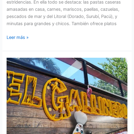
estridencias. En ella todo se destaca: las pastas caseras
La
amasadas en casa, carnes, mariscos, paellas, cazuelas,
Falda
pescados de mar y del Litoral (Dorado, Surubí, Pacú), y
minutas para grandes y chicos. También ofrece platos
Leer más »
Tu
primer
menú
en
El
Gallinero
va
de
regalo