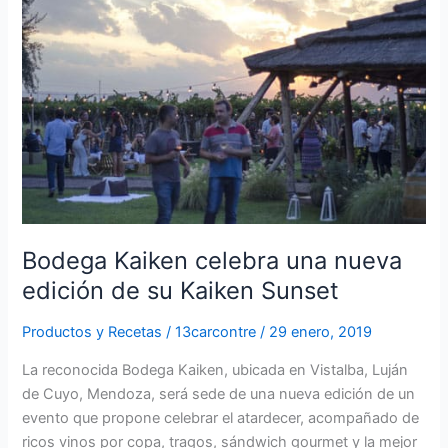
celebra
una
nueva
edición
de
su
Kaiken
Sunset
Bodega Kaiken celebra una nueva
edición de su Kaiken Sunset
Productos y Recetas
/
13carcontre
/
29 enero, 2019
La reconocida Bodega Kaiken, ubicada en Vistalba, Luján
de Cuyo, Mendoza, será sede de una nueva edición de un
evento que propone celebrar el atardecer, acompañado de
ricos vinos por copa, tragos, sándwich gourmet y la mejor