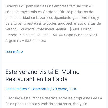
Giraudo Equipamiento es una empresa familiar con 40
años de trayectoria en Córdoba. Ofrece productos de
primera calidad en bazar y equipamiento gastronómico, y
para tu bar o restaurante podés aprovechar sus ofertas de
verano: Licuadora Profesional Santini – $6900 Horno
Pizzero, 6 moldes, Sol Real – $6100 Copa Windsor Nadir
Argentina – $32 (compra
Leer más »
Este verano visitá El Molino
Este
verano
Restaurant en La Falda
visitá
El
Restaurantes
/
13carcontre
/
29 enero, 2019
Molino
El Molino Restaurant se destaca entre las propuestas de La
Restaurant
Falda por su amplia y variada carta sana, rica y sin
en