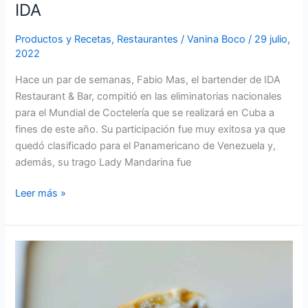
probar
IDA
en
IDA
Productos y Recetas
,
Restaurantes
/
Vanina Boco
/
29 julio,
2022
Hace un par de semanas, Fabio Mas, el bartender de IDA
Restaurant & Bar, compitió en las eliminatorias nacionales
para el Mundial de Coctelería que se realizará en Cuba a
fines de este año. Su participación fue muy exitosa ya que
quedó clasificado para el Panamericano de Venezuela y,
además, su trago Lady Mandarina fue
Leer más »
La
sensación
de
Nueva