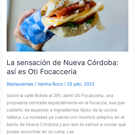
Córdoba:
así
es
Oti
Focacceria
La sensación de Nueva Córdoba:
así es Oti Focacceria
Restaurantes
/
Vanina Boco
/
29 julio, 2022
Sobre la calle Bolivia al 281, abrió Oti Focacceria, una
propuesta centrada especialmente en la focaccia, ese pan
cubierto de especies e ingredientes típico de la cocina
italiana. La novedad ya cuenta con muchos adeptos en el
barrio de Nueva Córdoba y por eso te vamos a contar qué
podés encontrar en su carta. Las