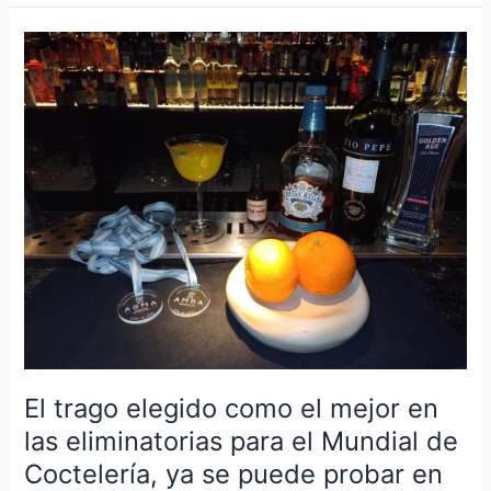
El
trago
elegido
como
el
mejor
en
las
eliminatorias
para
el
Mundial
de
Coctelería,
El trago elegido como el mejor en
ya
las eliminatorias para el Mundial de
se
puede
Coctelería, ya se puede probar en