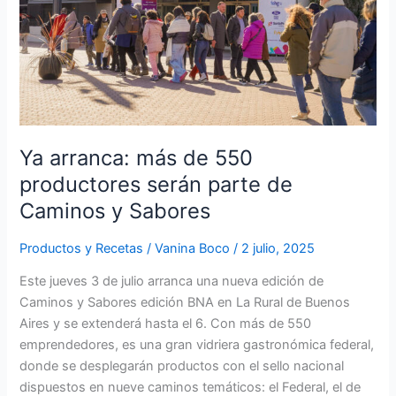
productores
serán
parte
de
Caminos
y
Sabores
Ya arranca: más de 550
productores serán parte de
Caminos y Sabores
Productos y Recetas
/
Vanina Boco
/
2 julio, 2025
Este jueves 3 de julio arranca una nueva edición de
Caminos y Sabores edición BNA en La Rural de Buenos
Aires y se extenderá hasta el 6. Con más de 550
emprendedores, es una gran vidriera gastronómica federal,
donde se desplegarán productos con el sello nacional
dispuestos en nueve caminos temáticos: el Federal, el de