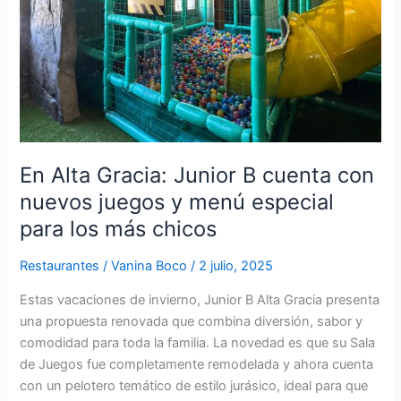
nuevos
juegos
y
menú
especial
para
los
más
En Alta Gracia: Junior B cuenta con
chicos
nuevos juegos y menú especial
para los más chicos
Restaurantes
/
Vanina Boco
/
2 julio, 2025
Estas vacaciones de invierno, Junior B Alta Gracia presenta
una propuesta renovada que combina diversión, sabor y
comodidad para toda la familia. La novedad es que su Sala
de Juegos fue completamente remodelada y ahora cuenta
con un pelotero temático de estilo jurásico, ideal para que