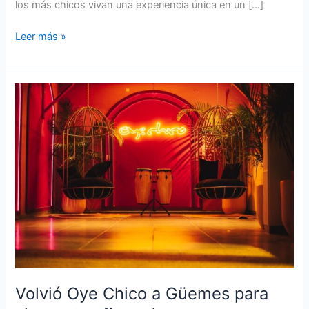
los más chicos vivan una experiencia única en un […]
Leer más »
Volvió
Oye
Chico
a
Güemes
para
alegrar
tus
fines
de
semana
Volvió Oye Chico a Güemes para