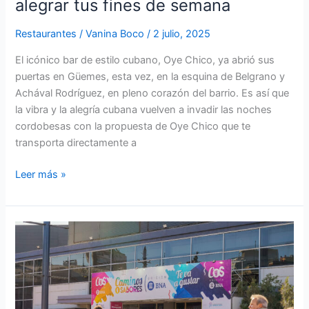
alegrar tus fines de semana
Restaurantes
/
Vanina Boco
/
2 julio, 2025
El icónico bar de estilo cubano, Oye Chico, ya abrió sus
puertas en Güemes, esta vez, en la esquina de Belgrano y
Achával Rodríguez, en pleno corazón del barrio. Es así que
la vibra y la alegría cubana vuelven a invadir las noches
cordobesas con la propuesta de Oye Chico que te
transporta directamente a
Leer más »
Ya
arranca:
más
de
550