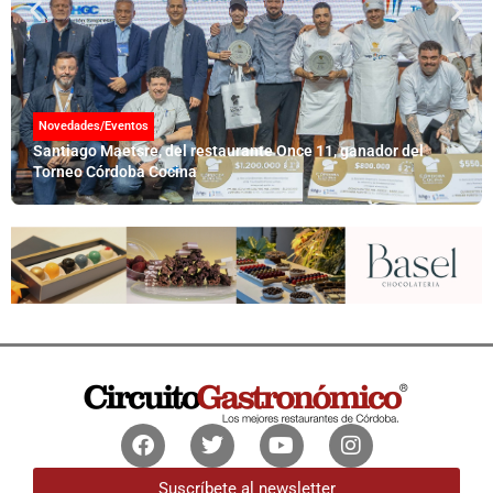
Novedades/Eventos
Santiago Maetsre, del restaurante Once 11, ganador del
Torneo Córdoba Cocina
Facebook
Twitter
Youtube
Instagram
Suscríbete al newsletter