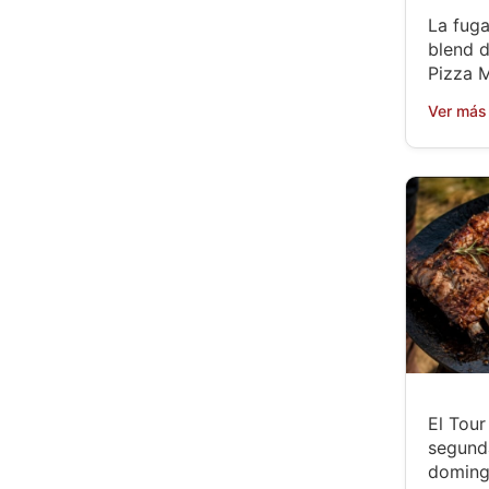
La fug
blend 
Pizza 
Ver más
El Tou
segund
doming