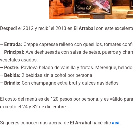
Despedí el 2012 y recibí el 2013 en
El Arrabal
con este excelent
– Entrada:
Creppe capresse relleno con quesillos, tomates confi
– Principal:
Ave deshuesada con salsa de setas, puerros y champ
vegetales asados.
– Postre:
Pavlova helada de vainilla y frutas. Merengue, helado de
– Bebida:
2 bebidas sin alcohol por persona.
– Brindis:
Con champagne extra brut y dulces navideños.
El costo del menú es de 120 pesos por persona, y es válido par
excepto el 24 y 32 de diciembre.
Si querés conocer más acerca de
El Arrabal
hacé clic
acá
.