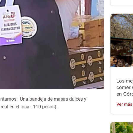
Los mej
comer 
en Cór
contamos: Una bandeja de masas dulces y
Ver más
eal en el local: 110 pesos).