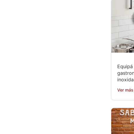
Equipá 
gastro
inoxida
Ver más