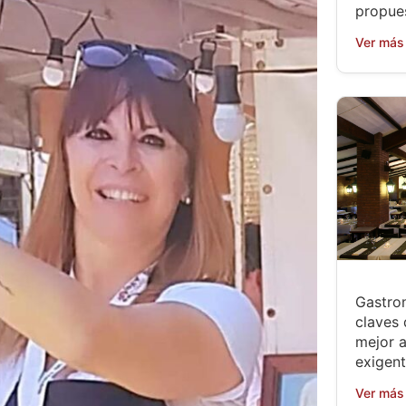
propue
Ver más
Gastro
claves 
mejor 
exigen
Ver más