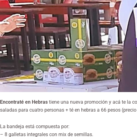
Encontraté en Hebras
tiene una nueva promoción y acá te la 
saladas para cuatro personas + té en hebras a 66 pesos (precio r
La bandeja está compuesta por:
– 8 galletas integrales con mix de semillas.