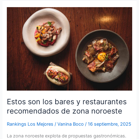
Estos
son
los
bares
y
restaurantes
recomendados
de
zona
noroeste
Estos son los bares y restaurantes
recomendados de zona noroeste
Rankings Los Mejores
/
Vanina Boco
/
16 septiembre, 2025
La zona noroeste explota de propuestas gastronómicas.