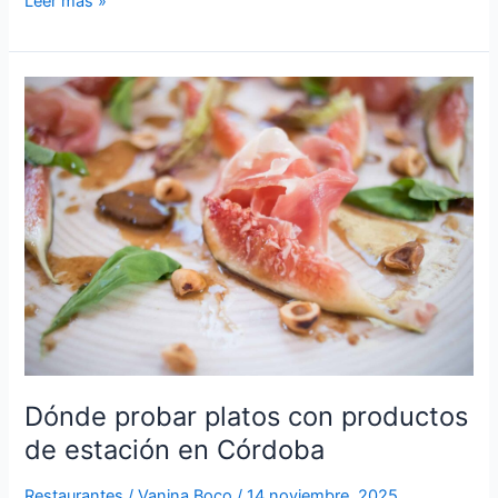
Leer más »
Dónde
probar
platos
con
productos
de
estación
en
Córdoba
Dónde probar platos con productos
de estación en Córdoba
Restaurantes
/
Vanina Boco
/
14 noviembre, 2025