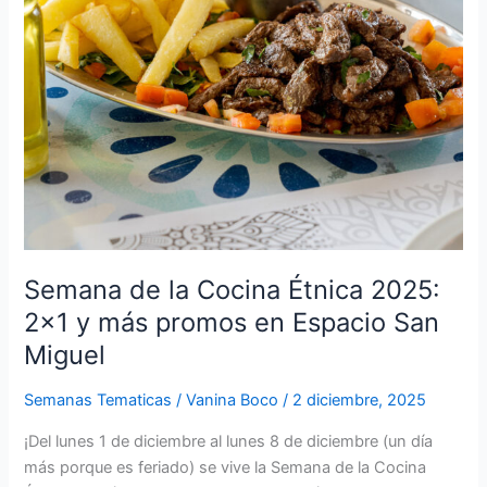
y
más
promos
en
Espacio
San
Miguel
Semana de la Cocina Étnica 2025:
2×1 y más promos en Espacio San
Miguel
Semanas Tematicas
/
Vanina Boco
/
2 diciembre, 2025
¡Del lunes 1 de diciembre al lunes 8 de diciembre (un día
más porque es feriado) se vive la Semana de la Cocina