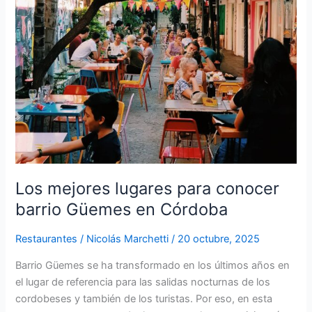
en
Córdoba
Los mejores lugares para conocer
barrio Güemes en Córdoba
Restaurantes
/
Nicolás Marchetti
/
20 octubre, 2025
Barrio Güemes se ha transformado en los últimos años en
el lugar de referencia para las salidas nocturnas de los
cordobeses y también de los turistas. Por eso, en esta