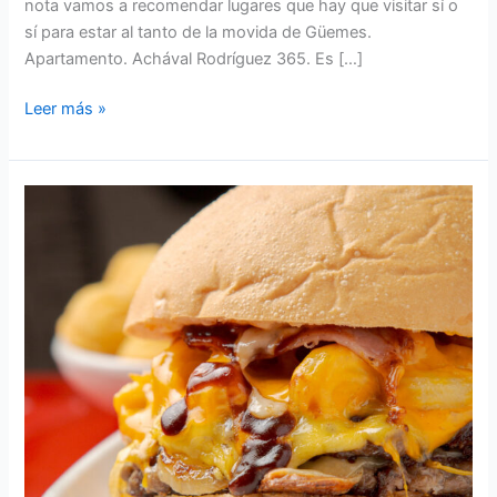
nota vamos a recomendar lugares que hay que visitar sí o
sí para estar al tanto de la movida de Güemes.
Apartamento. Achával Rodríguez 365. Es […]
Leer más »
Semana
de
la
Hamburguesa
2025:
los
menús
promocionales
en
Nueva
Córdoba
y