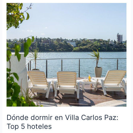
Dónde
dormir
en
Villa
Carlos
Paz:
Top
5
hoteles
Dónde dormir en Villa Carlos Paz:
Top 5 hoteles