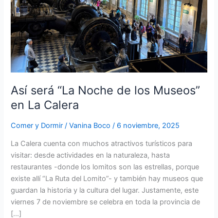
en
La
Calera
Así será “La Noche de los Museos”
en La Calera
Comer y Dormir
/
Vanina Boco
/
6 noviembre, 2025
La Calera cuenta con muchos atractivos turísticos para
visitar: desde actividades en la naturaleza, hasta
restaurantes -donde los lomitos son las estrellas, porque
existe allí “La Ruta del Lomito”- y también hay museos que
guardan la historia y la cultura del lugar. Justamente, este
viernes 7 de noviembre se celebra en toda la provincia de
[…]