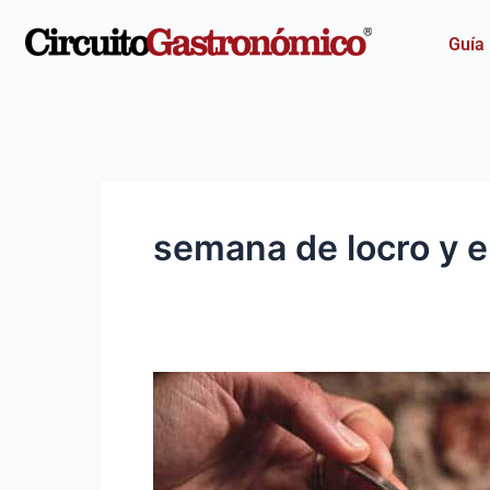
Ir
al
Guía
contenido
semana de locro y
¡Se
viene
la
primera