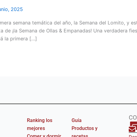
unio, 2025
mera semana temática del año, la Semana del Lomito, y es
ta de ¡la Semana de Ollas & Empanadas! Una verdadera fiest
rá la primera […]
CO
Ranking los
Guía
mejores
Productos y
am
Comer y dormir
recetas