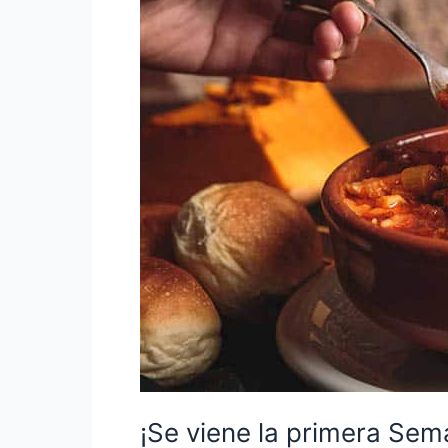
Semana
de
Ollas
&
Empanadas!
¡Se viene la primera Se