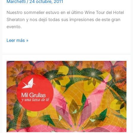
Marchetti
/
24 octubre, 2011
Nuestro sommelier estuvo en el último Wine Tour del Hotel
Sheraton y nos dejó todas sus impresiones de este gran
evento.
Leer más »
Mil
Grullas
y
una
Taza
de
Té