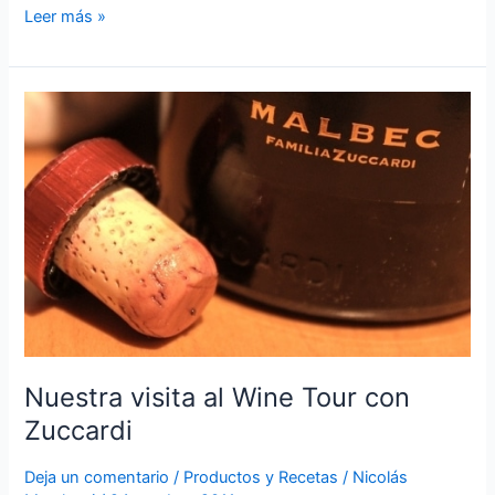
Leer más »
Nuestra
visita
al
Wine
Tour
con
Zuccardi
Nuestra visita al Wine Tour con
Zuccardi
Deja un comentario
/
Productos y Recetas
/
Nicolás