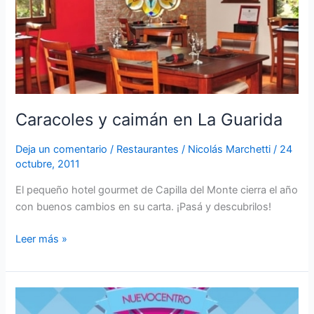
La
Guarida
Caracoles y caimán en La Guarida
Deja un comentario
/
Restaurantes
/
Nicolás Marchetti
/
24
octubre, 2011
El pequeño hotel gourmet de Capilla del Monte cierra el año
con buenos cambios en su carta. ¡Pasá y descubrilos!
Leer más »
Semana
gastronómica