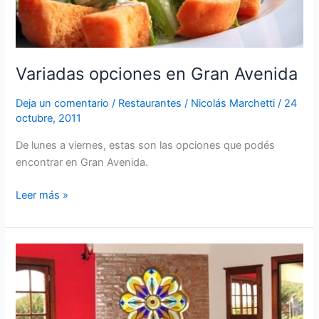
Variadas opciones en Gran Avenida
Deja un comentario
/
Restaurantes
/
Nicolás Marchetti
/
24
octubre, 2011
De lunes a viernes, estas son las opciones que podés
encontrar en Gran Avenida.
Leer más »
Caracoles
y
caimán
en