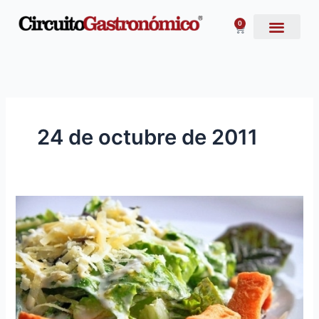
Ir
al
0
Carrito
contenido
24 de octubre de 2011
Variadas
opciones
en
Gran
Avenida