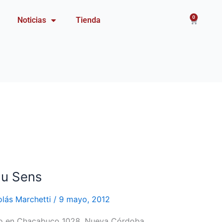
0
Carrito
Noticias
Tienda
du Sens
olás Marchetti
/
9 mayo, 2012
yo en Chacabuco 1028, Nueva Córdoba.