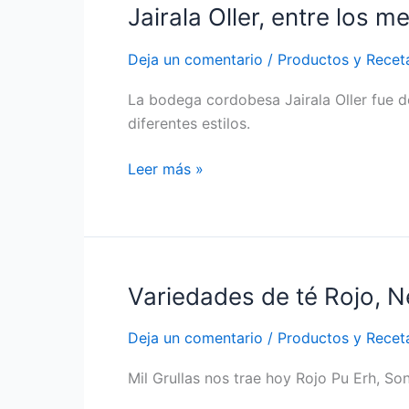
Jairala Oller, entre los m
Jairala
Oller,
Deja un comentario
/
Productos y Recet
entre
los
La bodega cordobesa Jairala Oller fue 
mejores
diferentes estilos.
Leer más »
Variedades de té Rojo, N
Variedades
de
Deja un comentario
/
Productos y Recet
té
Rojo,
Mil Grullas nos trae hoy Rojo Pu Erh, So
Negro