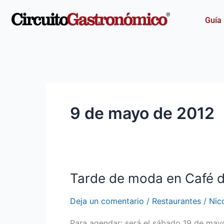
Ir
al
Guía
contenido
9 de mayo de 2012
Tarde de moda en Café 
Tarde
de
Deja un comentario
/
Restaurantes
/
Nic
moda
en
Para agendar: será el sábado 19 de ma