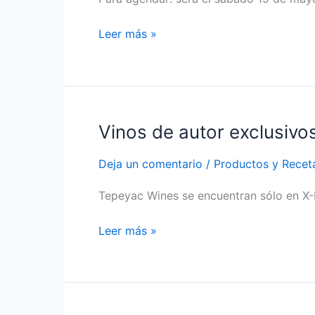
Café
du
Leer más »
Sens
Vinos de autor exclusiv
Vinos
de
Deja un comentario
/
Productos y Recet
autor
exclusivos
Tepeyac Wines se encuentran sólo en X-
en
Córdoba
Leer más »