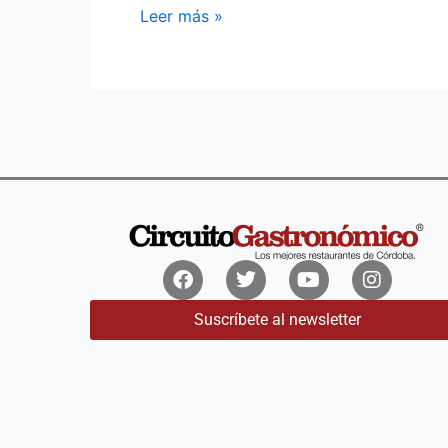
y
Leer más »
Verde
Facebook
Twitter
Youtube
Instagr
Suscríbete al newsletter