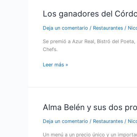
Los ganadores del Córd
Los
ganadores
Deja un comentario
/
Restaurantes
/
Nic
del
Córdoba
Se premió a Azur Real, Bistró del Poeta,
Cocina
Chefs.
2012
Leer más »
Alma Belén y sus dos p
Alma
Belén
Deja un comentario
/
Restaurantes
/
Nic
y
sus
Un menú a un precio único y un importan