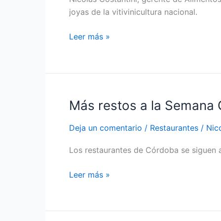
lo
joyas de la vitivinicultura nacional.
cuide
Leer más »
Más restos a la Semana
Más
restos
Deja un comentario
/
Restaurantes
/
Nic
a
la
Los restaurantes de Córdoba se siguen a
Semana
Gourmet
Leer más »