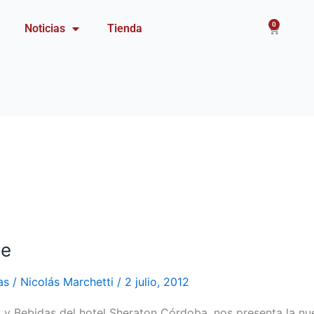
0
Carrito
Noticias
Tienda
de
as
/
Nicolás Marchetti
/
2 julio, 2012
s y Bebidas del hotel Sheraton Córdoba, nos presenta la nu