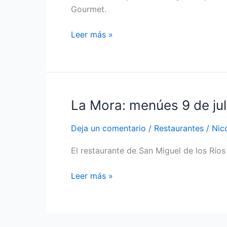
dos
Gourmet.
promociones
Leer más »
La Mora: menúes 9 de jul
La
Mora:
Deja un comentario
/
Restaurantes
/
Nic
menúes
9
El restaurante de San Miguel de los Río
de
julio
Leer más »
y
vacaciones