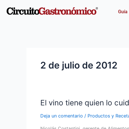
Ir
al
Guía
contenido
2 de julio de 2012
El vino tiene quien lo cui
El
vino
Deja un comentario
/
Productos y Recet
tiene
quien
Nicolás Costantini, gerente de Alimento