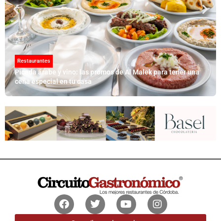
Restaurantes
Picada árabe y vino: las promos de Al Malek para tener una
cena especial en tu casa
Facebook
Twitter
Youtube
Instagram