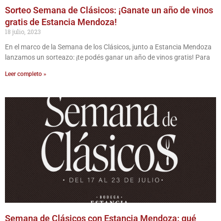
Sorteo Semana de Clásicos: ¡Ganate un año de vinos
gratis de Estancia Mendoza!
18 julio, 2023
En el marco de la Semana de los Clásicos, junto a Estancia Mendoza
lanzamos un sorteazo: ¡te podés ganar un año de vinos gratis! Para
Leer completo »
Semana de Clásicos con Estancia Mendoza: qué