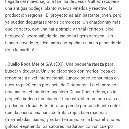
llegada del nuevo siglo la familia de Jesús Vulliez recuperó
una antigua bodega, plantó nuevos viñedos y reactivó la
producción regional. El proyecto es aún bastante joven, pero
ya pueden degustarse vinos como este. Un chardonnay más
que correcto, con una nariz simple y frutal (cítricos, algo
herbáceo), acompañado de una boca ligera y fresca. ¡Un
blanco novedoso, ideal para acompañar un buen pescado de
río a la parrilla!
. Cuello Roca Merlot S/A
($33): Una pequeña rareza para
buscar y degustar. Un vino elaborado con merlot (cepa de
renombre a nivel internacional, aunque poco consumida en
nuestro país) en la provincia de Catamarca. Lo elabora con
gran pasión el inquieto ingeniero Cesar Cuello Roca, en la
pequeña bodega familiar de Tinogasta, siempre con uvas de
producción local. Este tinto sorprende por su brillante color,
que da paso a una nariz de frutas rojas bien maduras
(mermeladas, pasas) y notas terrosas. En la boca el vino es
goloso -repitiendo los sabores maduros-, con un cuerpo