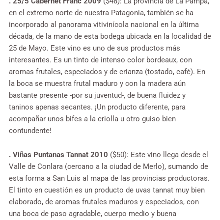
. 25/5 Cabernet Franc 2009
($48): La provincia de La Pampa,
en el extremo norte de nuestra Patagonia, también se ha
incorporado al panorama vitivinícola nacional en la última
década, de la mano de esta bodega ubicada en la localidad de
25 de Mayo. Este vino es uno de sus productos más
interesantes. Es un tinto de intenso color bordeaux, con
aromas frutales, especiados y de crianza (tostado, café). En
la boca se muestra frutal maduro y con la madera aún
bastante presente -por su juventud-, de buena fluidez y
taninos apenas secantes. ¡Un producto diferente, para
acompañar unos bifes a la criolla u otro guiso bien
contundente!
. Viñas Puntanas Tannat 2010
($50): Este vino llega desde el
Valle de Conlara (cercano a la ciudad de Merlo), sumando de
esta forma a San Luis al mapa de las provincias productoras.
El tinto en cuestión es un producto de uvas tannat muy bien
elaborado, de aromas frutales maduros y especiados, con
una boca de paso agradable, cuerpo medio y buena