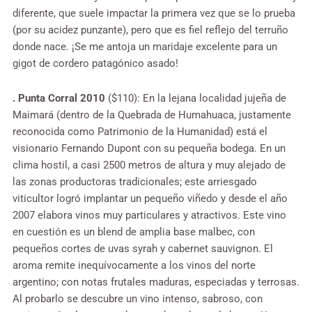
diferente, que suele impactar la primera vez que se lo prueba
(por su acidez punzante), pero que es fiel reflejo del terruño
donde nace. ¡Se me antoja un maridaje excelente para un
gigot de cordero patagónico asado!
. Punta Corral 2010
($110): En la lejana localidad jujeña de
Maimará (dentro de la Quebrada de Humahuaca, justamente
reconocida como Patrimonio de la Humanidad) está el
visionario Fernando Dupont con su pequeña bodega. En un
clima hostil, a casi 2500 metros de altura y muy alejado de
las zonas productoras tradicionales; este arriesgado
viticultor logró implantar un pequeño viñedo y desde el año
2007 elabora vinos muy particulares y atractivos. Este vino
en cuestión es un blend de amplia base malbec, con
pequeños cortes de uvas syrah y cabernet sauvignon. El
aroma remite inequívocamente a los vinos del norte
argentino; con notas frutales maduras, especiadas y terrosas.
Al probarlo se descubre un vino intenso, sabroso, con