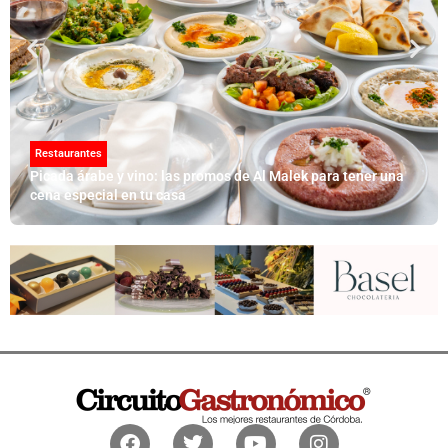
Restaurantes
Picada árabe y vino: las promos de Al Malek para tener una
cena especial en tu casa
Facebook
Twitter
Youtube
Instagram