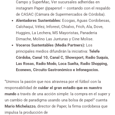
Campo y SuperMac, Ver sucursales adheridas en
instagram Paper @papersrl – contando con el respaldo
de CASAC (Cámara de Supermercados de Córdoba).
Alentadores Sustentables:
Ecogas, Aguas Cordobesas,
Calchaquí, Vélez, Inforest, Chialvo, Frich, Ala, Dove,
Huggies, La Lechera, MS Mayoristas, Panaderia
Dimache, Molino Las Junturas y Cine Molise.
Voceros Sustentables (Media Partners):
Los
principales medios difundirán la iniciativa:
Telefe
Córdoba, Canal 10, Canal C, Showsport, Radio Suquía,
Las Rosas, Radio Modo, Loca Suelta, Radio Shopping,
Econews, Circuito Gastronómico e Infonegocios.
“Unimos la pasión que nos atraviesa por el fútbol con la
responsabilidad de
cuidar el gran estadio que es nuestro
mundo
a través de una acción simple: la compra en el super y
un cambio de paradigma usando una bolsa de papel” cuenta
Mario Michelazzo
, director de Paper, la firma cordobesa que
impulsa la producción de