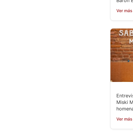
Baron B
Ver más
Entrevi
Miski M
homena
Ver más