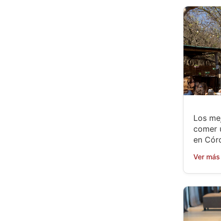
Los mej
comer 
en Cór
Ver más