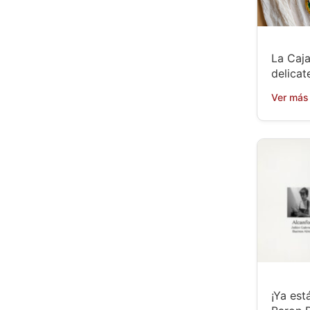
La Caja
delicat
Ver más
¡Ya está