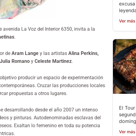
excusa 
leyenda
Ver más
 avenida La Voz del Interior 6350, invita a la
etinas
.
tor de
Aram Lange
y las artistas
Alina Perkins,
Julia Romano
y
Celeste Martinez
.
objetivo producir un espacio de experimentación
s contemporáneas. Cruzar las producciones locales
rcar propuestas a otros lugares.
El Tou
ene desarrollando desde el año 2007 un intenso
segund
videos y pinturas. Autodenominadas esclavas del
doming
 deseos. Exaltan lo femenino en toda su potencia
Ver más
tricas.