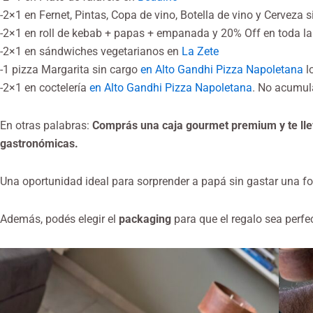
-2×1 en Fernet, Pintas, Copa de vino, Botella de vino y Cerveza 
-2×1 en roll de kebab + papas + empanada y 20% Off en toda la
-2×1 en sándwiches vegetarianos en
La Zete
-1 pizza Margarita sin cargo
en Alto Gandhi Pizza Napoletana
l
-2×1 en coctelería
en Alto Gandhi Pizza Napoletana
. No acumul
En otras palabras:
Comprás una caja gourmet premium y te lle
gastronómicas.
Una oportunidad ideal para sorprender a papá sin gastar una fo
Además, podés elegir el
packaging
para que el regalo sea perfe