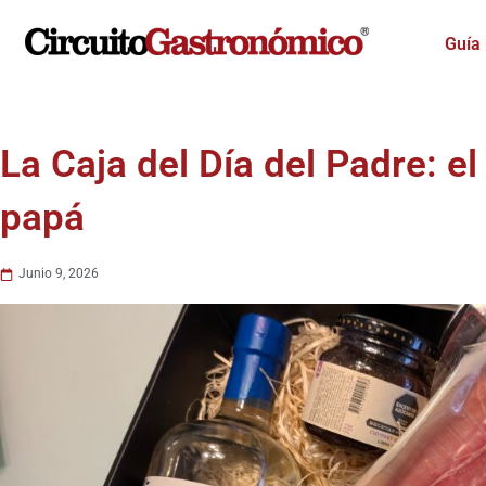
Ir
al
Guía
contenido
La Caja del Día del Padre: e
papá
Junio 9, 2026