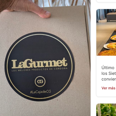
Último
los Sie
convier
Ver más