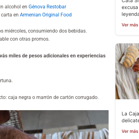
Cata Si
sin alcohol en
Génova Restobar
excusa 
leyenda
 carta en
Armenian Original Food
Ver más
os miércoles, consumiendo dos bebidas.
able con otras promos.
vás miles de pesos adicionales en experiencias
rtuna.
cto: caja negra o marrón de cartón corrugado.
La Caja
delicat
Ver más