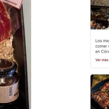
Los mej
comer 
en Cór
Ver más