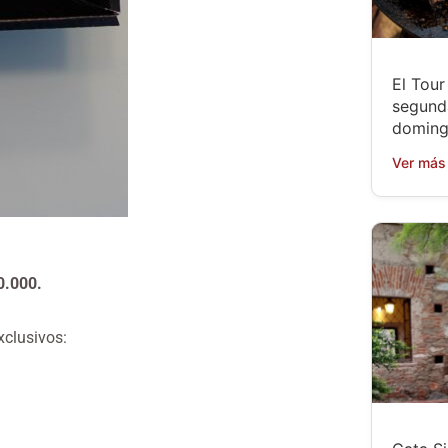
El Tou
segund
doming
Ver más
0.000.
xclusivos: