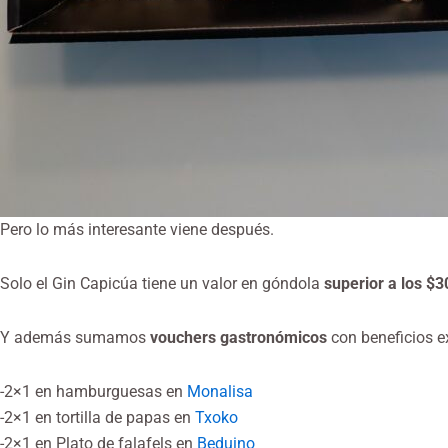
Pero lo más interesante viene después.
Solo el Gin Capicúa tiene un valor en góndola
superior a los $3
Y además sumamos
vouchers gastronómicos
con beneficios e
-2×1 en hamburguesas en
Monalisa
-2×1 en tortilla de papas en
Txoko
-2×1 en Plato de falafels en
Beduino