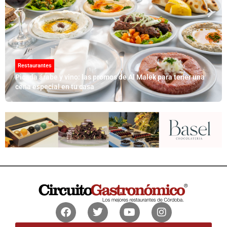
Restaurantes
Picada árabe y vino: las promos de Al Malek para tener una
cena especial en tu casa
Facebook
Twitter
Youtube
Instagram