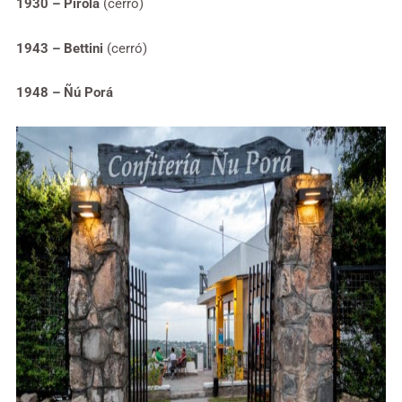
1930 – Pirola
(cerró)
1943 – Bettini
(cerró)
1948 – Ñú Porá