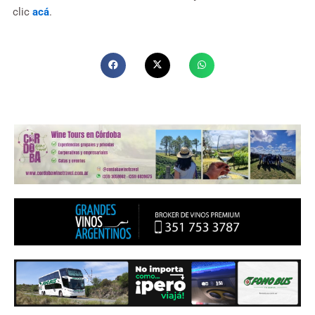
clic
acá
.