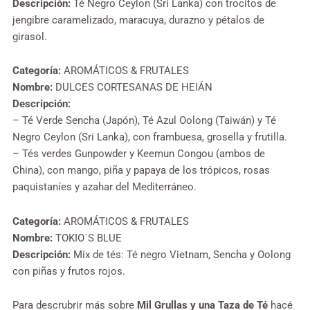
Descripción:
Té Negro Ceylon (Sri Lanka) con trocitos de
jengibre caramelizado, maracuya, durazno y pétalos de
girasol.
Categoría:
AROMÁTICOS & FRUTALES
Nombre:
DULCES CORTESANAS DE HEIÁN
Descripción:
– Té Verde Sencha (Japón), Té Azul Oolong (Taiwán) y Té
Negro Ceylon (Sri Lanka), con frambuesa, grosella y frutilla.
– Tés verdes Gunpowder y Keemun Congou (ambos de
China), con mango, piña y papaya de los trópicos, rosas
paquistaníes y azahar del Mediterráneo.
Categoría:
AROMÁTICOS & FRUTALES
Nombre:
TOKIO´S BLUE
Descripción:
Mix de tés: Té negro Vietnam, Sencha y Oolong
con piñas y frutos rojos.
Para descrubrir más sobre
Mil Grullas y una Taza de Té
hacé