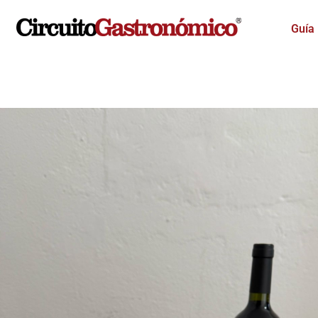
Ir
al
Guía
contenido