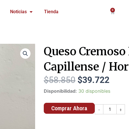
0
Carrito
Noticias
Tienda
Queso Cremoso 
Capillense / Ho
$
58.850
El
$
39.722
El
precio
prec
Disponibilidad:
30 disponibles
original
actu
Queso
Cremoso
era:
es:
La
Comprar Ahora
Capillense
$58.850.
$39.
-
+
/
horma
4,4
kg.