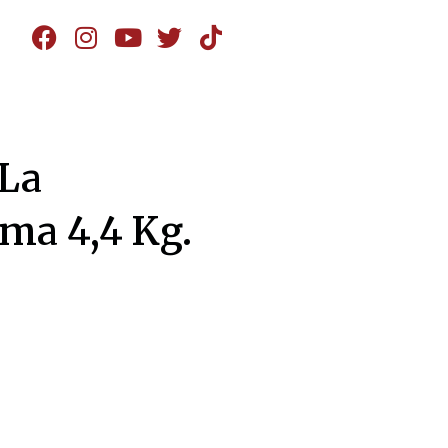
La
rma 4,4 Kg.
io
al
722.