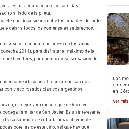
 geniales para maridar con las comidas
adito al lado de la pileta.
as eternas discusiones entre los amantes del tinto
uele dejar a todos los comensales satisfechos.
ente buscar la añada más nueva en los
vinos
u cosecha 2011), para disfrutar al máximo de la
iempre bien fríos, para potenciar su sensación de
Los mej
algunas recomendaciones. Empezamos con dos
comer 
ar con cinco rosados clásicos argentinos:
en Cór
Ver más
ozco, el mejor vino rosado que se hace en
a bodega familiar de San Javier. Es un interesante
 una boca sabrosa, de entrada agradablemente
pocas botellas de este vino, así que hay que