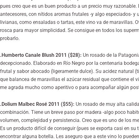
pues creo que es un buen producto a un precio muy razonable. 
antecesores, con nítidos aromas frutales -y algo especiados- y
livianas, como ensaladas o tartas, este vino va de maravillas.
rosca para mayor simplicidad. Se consigue en todos los super
probarlo.
.Humberto Canale Blush 2011 ($28):
Un rosado de la Patagoni
decepcionado. Elaborado en Río Negro por la centenaria bodeg
frutal y sabor abocado (ligeramente dulce). Su acidez natural (tí
que balancea de maravillas el azúcar residual que contiene el v
me agrada mucho como aperitivo o para acompañar algún pos
.Dolium Malbec Rosé 2011 ($55):
Un rosado de muy alta calidad
combinación. Tiene un breve paso por madera -algo poco habitu
volumen, complejidad y persistencia. Creo que es uno de los me
Es un producto difícil de conseguir (pues se exporta casi en su t
encontrar alguna botella. Les aseguro que a este vino lo pueden 