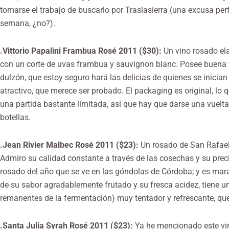
tomarse el trabajo de buscarlo por Traslasierra (una excusa pe
semana, ¿no?).
.Vittorio Papalini Frambua Rosé 2011 ($30):
Un vino rosado el
con un corte de uvas frambua y sauvignon blanc. Posee buena ti
dulzón, que estoy seguro hará las delicias de quienes se inician
atractivo, que merece ser probado. El packaging es original, lo 
una partida bastante limitada, así que hay que darse una vuelt
botellas.
.Jean Rivier Malbec Rosé 2011 ($23):
Un rosado de San Rafael
Admiro su calidad constante a través de las cosechas y su prec
rosado del año que se ve en las góndolas de Córdoba; y es mara
de su sabor agradablemente frutado y su fresca acidez, tiene u
remanentes de la fermentación) muy tentador y refrescante, que
.Santa Julia Syrah Rosé 2011 ($23):
Ya he mencionado este vin