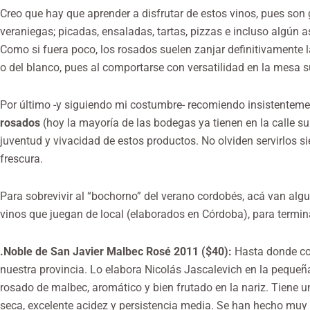
Creo que hay que aprender a disfrutar de estos vinos, pues son
veraniegas; picadas, ensaladas, tartas, pizzas e incluso algún as
Como si fuera poco, los rosados suelen zanjar definitivamente l
o del blanco, pues al comportarse con versatilidad en la mesa s
Por último -y siguiendo mi costumbre- recomiendo insistentem
rosados
(hoy la mayoría de las bodegas ya tienen en la calle s
juventud y vivacidad de estos productos. No olviden servirlos s
frescura.
Para sobrevivir al “bochorno” del verano cordobés, acá van 
vinos que juegan de local (elaborados en Córdoba), para termin
.Noble de San Javier Malbec Rosé 2011 ($40):
Hasta donde con
nuestra provincia. Lo elabora Nicolás Jascalevich en la pequeñ
rosado de malbec, aromático y bien frutado en la nariz. Tiene
seca, excelente acidez y persistencia media. Se han hecho muy 