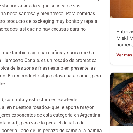
Esta nueva añada sigue la línea de sus
 una boca sabrosa y bien fresca. Para comidas
 Otro producto de packaging muy bonito y tapa a
mercados, así que no hay excusas para no
Entrevi
Miski M
homena
a que también sigo hace años y nunca me ha
Ver más
a Humberto Canale, es un rosado de aromática
pica de las zonas frías) está bien presente, así
ino. Es un producto algo goloso para comer, pero
tre.
, con fruta y estructura en excelente
al en nuestros rosados- que le aporta mayor
jores exponentes de esta categoría en Argentina.
otalidad), pero vale la pena el desafío de
poner al lado de un pedazo de carne a la parrilla