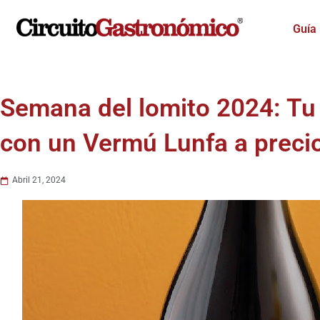
Ir
al
Guía
contenido
Semana del lomito 2024: Tu 
con un Vermú Lunfa a preci
Abril 21, 2024