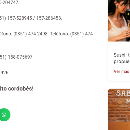
56-204747.
0351) 157-528945 / 157-286453.
éfono: (0351) 474-2498. Teléfono: (0351) 474-
Sushi, 
351) 158-075697.
propue
Ver más
3926.
ito cordobés!