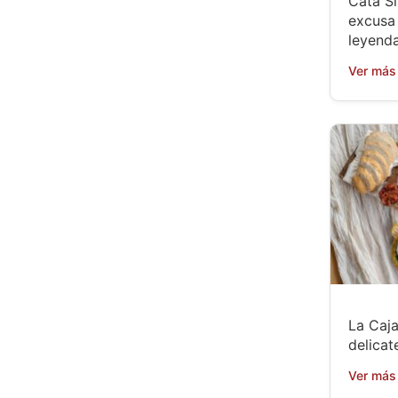
Cata Si
excusa 
leyenda
Ver más
La Caja
delicat
Ver más