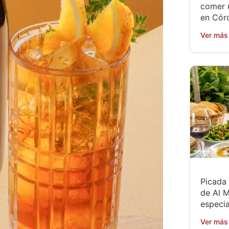
comer 
en Cór
Ver más
Picada 
de Al M
especia
Ver más