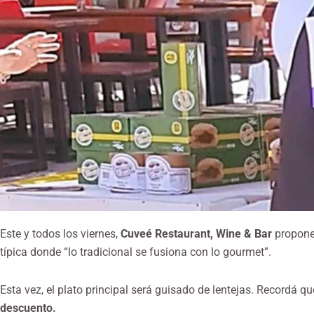
Este y todos los viernes,
Cuveé Restaurant, Wine & Bar
propone
típica donde “lo tradicional se fusiona con lo gourmet”.
Esta vez, el plato principal será guisado de lentejas. Recordá qu
descuento.