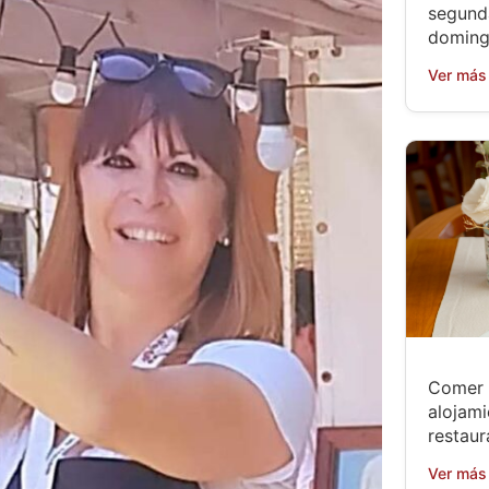
segund
doming
Ver más
Comer 
alojami
restaur
Ver más