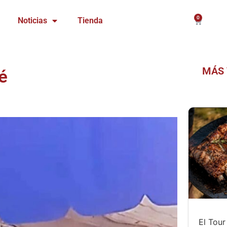
0
Carrito
Noticias
Tienda
MÁS 
é
El Tou