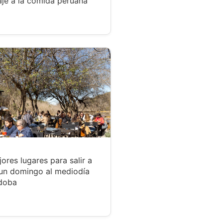
je a la comida peruana
ores lugares para salir a
un domingo al mediodía
doba