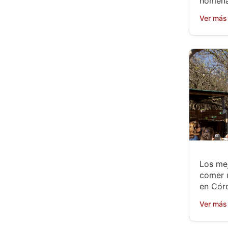
homena
Ver más
Los mej
comer 
en Cór
Ver más