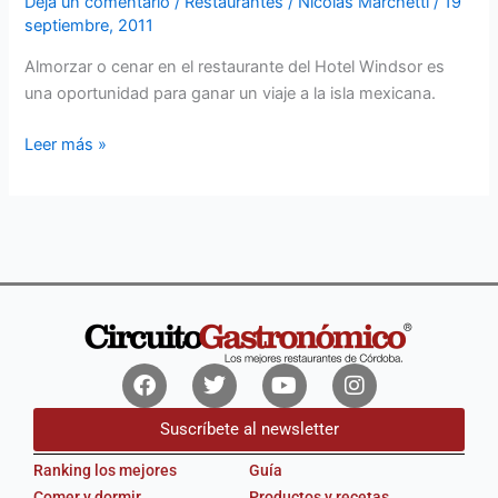
Deja un comentario
/
Restaurantes
/
Nicolás Marchetti
/
19
septiembre, 2011
Almorzar o cenar en el restaurante del Hotel Windsor es
una oportunidad para ganar un viaje a la isla mexicana.
Leer más »
Facebook
Twitter
Youtube
Instagram
Suscríbete al newsletter
Ranking los mejores
Guía
Comer y dormir
Productos y recetas