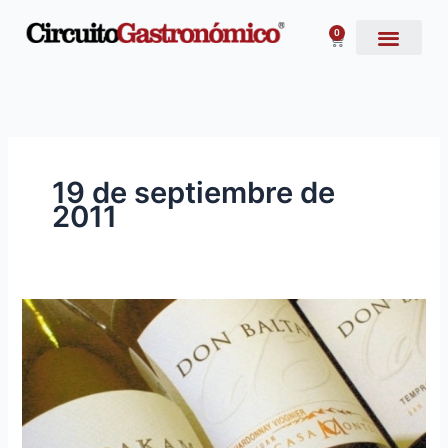
Ir
al
0
Carrito
contenido
19 de septiembre de
2011
Premian
a
Bodega
Casamontes