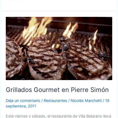
Grillados
Gourmet
en
Pierre
Simón
Grillados Gourmet en Pierre Simón
Deja un comentario
/
Restaurantes
/
Nicolás Marchetti
/
19
septiembre, 2011
Este viernes y sábado, el restaurante de Villa Belgrano lleva