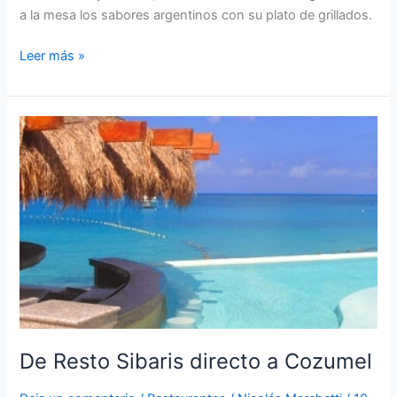
a la mesa los sabores argentinos con su plato de grillados.
Leer más »
De
Resto
Sibaris
directo
a
Cozumel
De Resto Sibaris directo a Cozumel