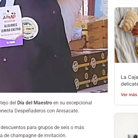
La Caja
delicat
Ver más
stejo del
Día del Maestro
en su excepcional
 conecta Despeñaderos con Anisacate.
es descuentos para grupos de seis o más
pa de champagne de invitación.