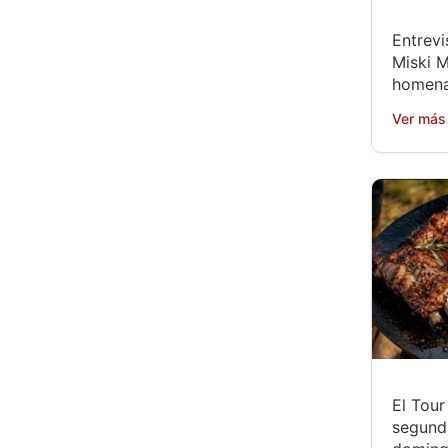
Entrevi
Miski M
homena
Ver más
El Tou
segund