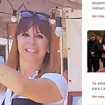
alojami
restaur
Ver más
Ya está
para L
Ver más