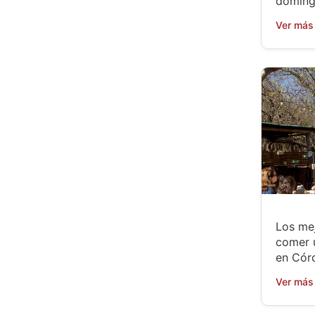
doming
Ver más
Los mej
comer 
en Cór
Ver más