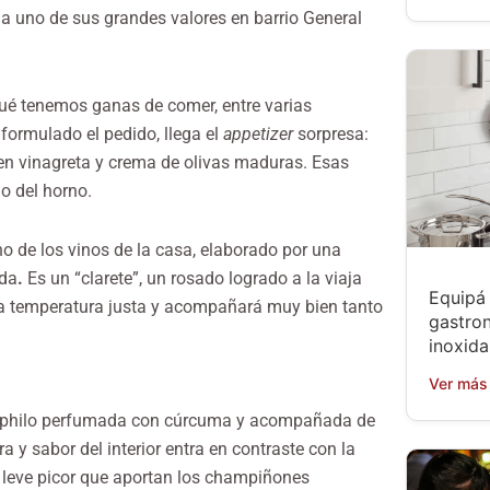
a uno de sus grandes valores en barrio General
qué tenemos ganas de comer, entre varias
 formulado el pedido, llega el
appetizer
sorpresa:
 en vinagreta y crema de olivas maduras. Esas
o del horno.
o de los vinos de la casa, elaborado por una
ida
.
Es un “clarete”, un rosado logrado a la viaja
Equipá 
a a temperatura justa y acompañará muy bien tanto
gastro
inoxida
Ver más
sa philo perfumada con cúrcuma y acompañada de
 y sabor del interior entra en contraste con la
 leve picor que aportan los champiñones