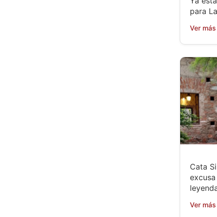
Ya está
para L
Ver más
Cata Si
excusa 
leyenda
Ver más