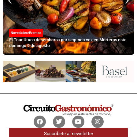
Novedades/Eventos
El Tour Utuco desembarca por segunda vez en Morteros este
domingo 9 de agosto
Facebook
Twitter
Youtube
Instagram
Suscríbete al newsletter