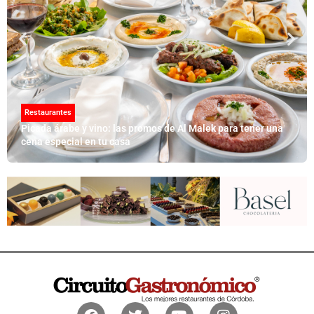
Restaurantes
Picada árabe y vino: las promos de Al Malek para tener una
cena especial en tu casa
Facebook
Twitter
Youtube
Instagram