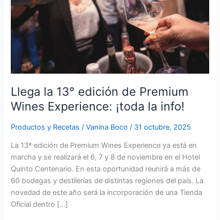
Wines
Experience:
¡toda
la
info!
Llega la 13° edición de Premium
Wines Experience: ¡toda la info!
Productos y Recetas
/
Vanina Boco
/
31 octubre, 2025
La 13ª edición de Premium Wines Experience ya está en
marcha y se realizará el 6, 7 y 8 de noviembre en el Hotel
Quinto Centenario. En esta oportunidad reunirá a más de
60 bodegas y destilerías de distintas regiones del país. La
novedad de este año será la incorporación de una Tienda
Oficial dentro […]