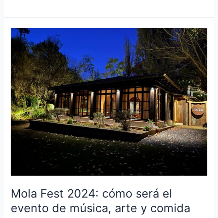
Mola
Fest
2024:
cómo
será
el
evento
de
música,
arte
y
comida
en
La
Mola Fest 2024: cómo será el
Cumbre
evento de música, arte y comida