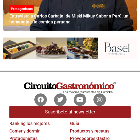
Protagonistas
Entrevista a Carlos Carbajal de Miski Mikuy Sabor a Perú, un
homenaje a la comida peruana
Facebook
Twitter
Youtube
Instagram
Suscríbete al newsletter
Ranking los mejores
Guía
Comer y dormir
Productos y recetas
Protagonistas
Proveedores Gastro