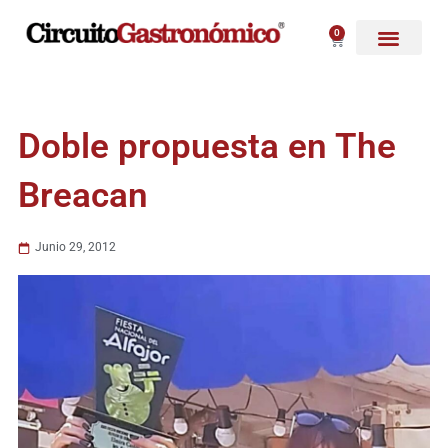
Ir
al
0
Carrito
contenido
Doble propuesta en The
Breacan
Junio 29, 2012