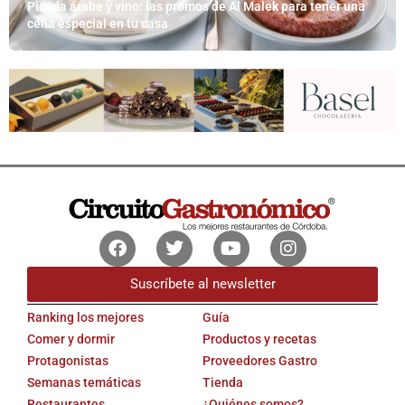
Picada árabe y vino: las promos de Al Malek para tener una
cena especial en tu casa
Facebook
Twitter
Youtube
Instagram
Suscríbete al newsletter
Ranking los mejores
Guía
Comer y dormir
Productos y recetas
Protagonistas
Proveedores Gastro
Semanas temáticas
Tienda
Restaurantes
¿Quiénes somos?