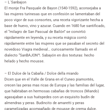
– L´Sanbajon
El monje Fra Pasquale de Bayon (1540-1592), aconsejaba a
las mujeres turinesas que en confesión se lamentaban del
poco vigor de sus consortes, una receta vigorizante hecha a
base de huevo, vino y azucar. Cuando en 1680 fue santificado,
el “milagro de San Pascual de Bailón” se convirtió
rápidamente en leyenda, y su receta mágica corrió
rápidamente entre las mujeres que se pasaban el secreto del
novedoso Viagra medieval… curiosamente llamado en el
dialecto “SanBAJON”!. Sabayón en dos texturas: hecho
helado y hecho mousse.
– El Dulce de la Cabaña / Dolce della miando
Dicen que en el Valle de Grana en el Cuneo piamontés,
crecen las peras mas ricas de Europa y las familias del lugar,
que habitaban en hermosas cabañas de troncos (Miando)
agasajaban a sus huéspedes con un exquisito budín de
almendras y peras. Budincito de amaretti y peras
caramelizadas acompañado de mousse de crema dulce.