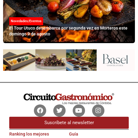
Novedades/Eventos
El Tour Utuco desembarca por segunda vez en Morteros este
domingo 9 de agosto
Facebook
Twitter
Youtube
Instagram
Suscríbete al newsletter
Ranking los mejores
Guía