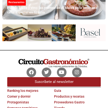
Restaurantes
Picada árabe y vino: las promos de Al Malek para tener una
cena especial en tu casa
Facebook
Twitter
Youtube
Instagram
Suscríbete al newsletter
Ranking los mejores
Guía
Comer y dormir
Productos y recetas
Protagonistas
Proveedores Gastro