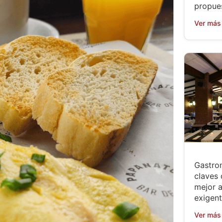
propue
Ver más
Gastro
claves 
mejor 
exigen
Ver más