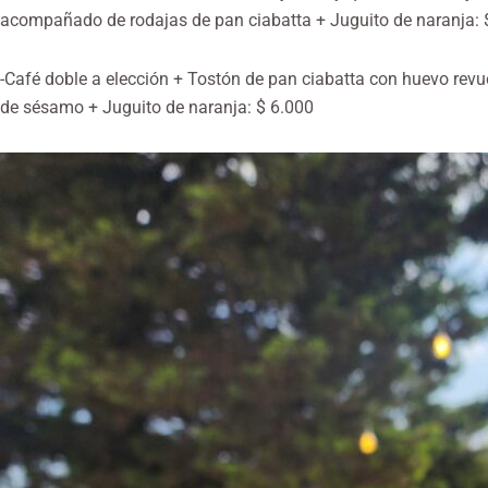
acompañado de rodajas de pan ciabatta + Juguito de naranja: 
-Café doble a elección + Tostón de pan ciabatta con huevo revue
de sésamo + Juguito de naranja: $ 6.000