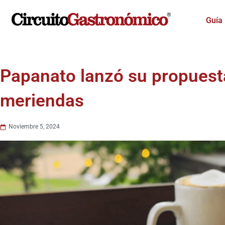
Ir
al
Guía
contenido
Papanato lanzó su propuest
meriendas
Noviembre 5, 2024