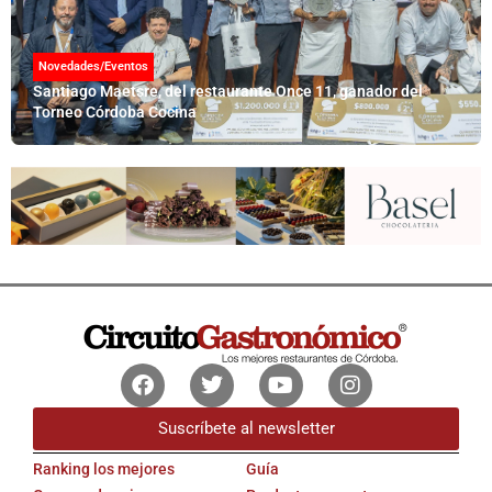
Novedades/Eventos
Santiago Maetsre, del restaurante Once 11, ganador del
Torneo Córdoba Cocina
Facebook
Twitter
Youtube
Instagram
Suscríbete al newsletter
Ranking los mejores
Guía