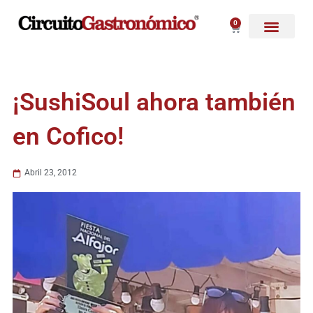
Ir
al
0
Carrito
contenido
¡SushiSoul ahora también
en Cofico!
Abril 23, 2012