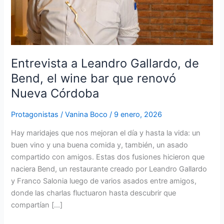
wine
bar
que
renovó
Nueva
Entrevista a Leandro Gallardo, de
Córdoba
Bend, el wine bar que renovó
Nueva Córdoba
Protagonistas
/
Vanina Boco
/
9 enero, 2026
Hay maridajes que nos mejoran el día y hasta la vida: un
buen vino y una buena comida y, también, un asado
compartido con amigos. Estas dos fusiones hicieron que
naciera Bend, un restaurante creado por Leandro Gallardo
y Franco Salonia luego de varios asados entre amigos,
donde las charlas fluctuaron hasta descubrir que
compartían […]