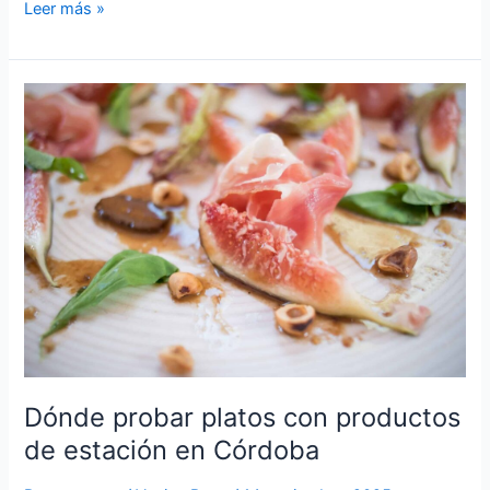
Leer más »
Dónde
probar
platos
con
productos
de
estación
en
Córdoba
Dónde probar platos con productos
de estación en Córdoba