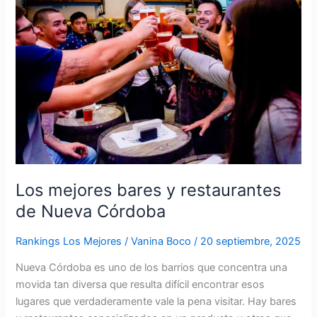
Córdoba
Los mejores bares y restaurantes
de Nueva Córdoba
Rankings Los Mejores
/
Vanina Boco
/
20 septiembre, 2025
Nueva Córdoba es uno de los barrios que concentra una
movida tan diversa que resulta difícil encontrar esos
lugares que verdaderamente vale la pena visitar. Hay bares