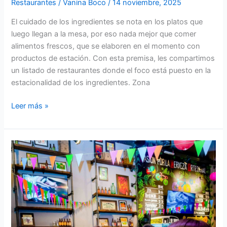
Restaurantes
/
Vanina Boco
/
14 noviembre, 2025
El cuidado de los ingredientes se nota en los platos que
luego llegan a la mesa, por eso nada mejor que comer
alimentos frescos, que se elaboren en el momento con
productos de estación. Con esta premisa, les compartimos
un listado de restaurantes donde el foco está puesto en la
estacionalidad de los ingredientes. Zona
Leer más »
Los
mejores
bares
y
restaurantes
de
Nueva