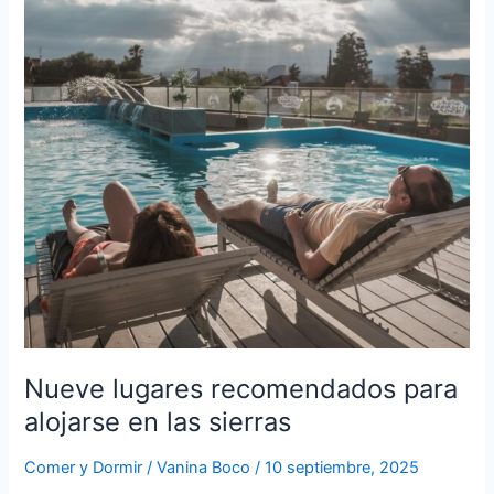
Nueve
lugares
recomendados
para
alojarse
en
las
sierras
Nueve lugares recomendados para
alojarse en las sierras
Comer y Dormir
/
Vanina Boco
/
10 septiembre, 2025