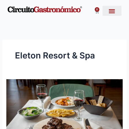
Ir
al
0
Carrito
contenido
Eleton Resort & Spa
Las
mejores
parrillas
de
Córdoba