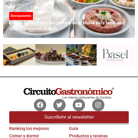
Restaurantes
Picada árabe y vino: las promos de Al Malek para tener una
cena especial en tu casa
Facebook
Twitter
Youtube
Instagram
Suscríbete al newsletter
Ranking los mejores
Guía
Comer y dormir
Productos y recetas