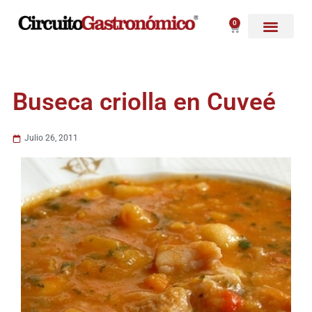
Ir
al
0
Carrito
contenido
Buseca criolla en Cuveé
Julio 26, 2011