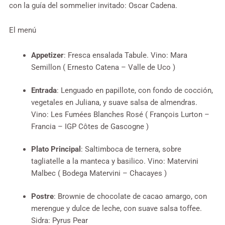
con la guía del sommelier invitado: Oscar Cadena.
El menú
Appetizer
: Fresca ensalada Tabule. Vino: Mara
Semillon ( Ernesto Catena – Valle de Uco )
Entrada
: Lenguado en papillote, con fondo de cocción,
vegetales en Juliana, y suave salsa de almendras.
Vino: Les Fumées Blanches Rosé ( François Lurton –
Francia – IGP Côtes de Gascogne )
Plato Principal
: Saltimboca de ternera, sobre
tagliatelle a la manteca y basilico. Vino: Matervini
Malbec ( Bodega Matervini – Chacayes )
Postre
: Brownie de chocolate de cacao amargo, con
merengue y dulce de leche, con suave salsa toffee.
Sidra: Pyrus Pear