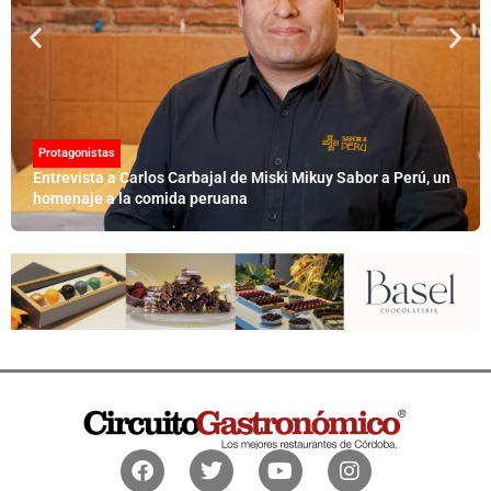
Protagonistas
Entrevista a Carlos Carbajal de Miski Mikuy Sabor a Perú, un
homenaje a la comida peruana
Facebook
Twitter
Youtube
Instagram